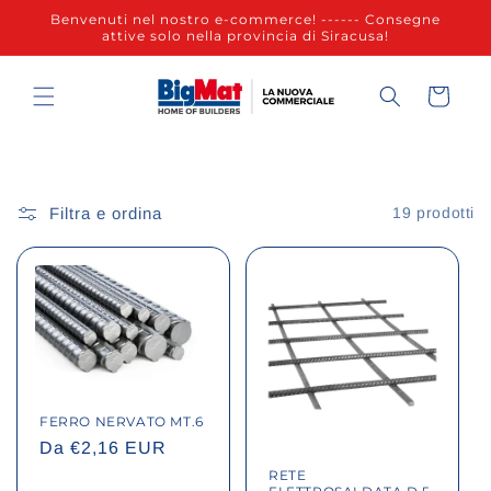
Vai
Benvenuti nel nostro e-commerce! ------ Consegne
direttamente
attive solo nella provincia di Siracusa!
ai contenuti
Carrello
Filtra e ordina
19 prodotti
FERRO NERVATO MT.6
Prezzo
Da €2,16 EUR
di
RETE