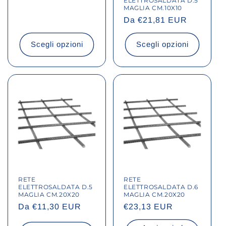
ELETTROSALDATA D.5
listino
MAGLIA CM.10X10
Prezzo
Da €21,81 EUR
di
listino
Scegli opzioni
Scegli opzioni
RETE
RETE
ELETTROSALDATA D.5
ELETTROSALDATA D.6
MAGLIA CM.20X20
MAGLIA CM.20X20
Prezzo
Da €11,30 EUR
Prezzo
€23,13 EUR
di
di