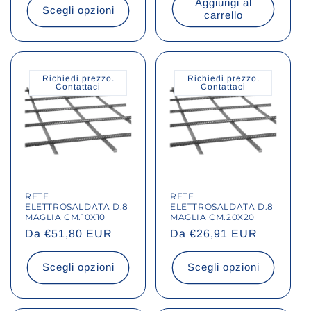
Aggiungi al
listino
listino
Scegli opzioni
carrello
Richiedi prezzo.
Richiedi prezzo.
Contattaci
Contattaci
RETE
RETE
ELETTROSALDATA D.8
ELETTROSALDATA D.8
MAGLIA CM.10X10
MAGLIA CM.20X20
Prezzo
Da €51,80 EUR
Prezzo
Da €26,91 EUR
di
di
listino
listino
Scegli opzioni
Scegli opzioni