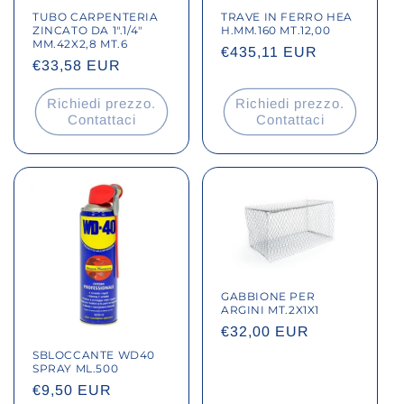
TUBO CARPENTERIA
TRAVE IN FERRO HEA
ZINCATO DA 1".1/4"
H.MM.160 MT.12,00
MM.42X2,8 MT.6
Prezzo
€435,11 EUR
Prezzo
€33,58 EUR
di
di
listino
Richiedi prezzo.
Richiedi prezzo.
listino
Contattaci
Contattaci
GABBIONE PER
ARGINI MT.2X1X1
Prezzo
€32,00 EUR
di
SBLOCCANTE WD40
SPRAY ML.500
listino
Prezzo
€9,50 EUR