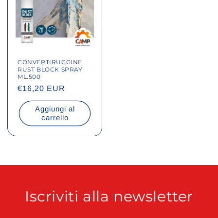
CONVERTIRUGGINE
RUST BLOCK SPRAY
ML.500
Prezzo
€16,20 EUR
di
Aggiungi al
listino
carrello
Iscriviti alla newsletter