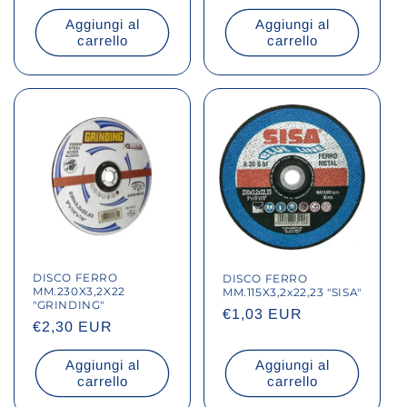
di
Aggiungi al
Aggiungi al
listino
carrello
carrello
DISCO FERRO
DISCO FERRO
MM.230X3,2X22
MM.115X3,2x22,23 "SISA"
"GRINDING"
Prezzo
€1,03 EUR
Prezzo
€2,30 EUR
di
di
listino
Aggiungi al
Aggiungi al
listino
carrello
carrello