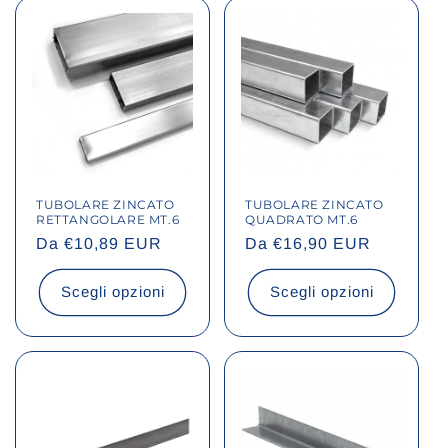
TUBOLARE ZINCATO
TUBOLARE ZINCATO
RETTANGOLARE MT.6
QUADRATO MT.6
Prezzo
Da €10,89 EUR
Prezzo
Da €16,90 EUR
di
di
listino
listino
Scegli opzioni
Scegli opzioni