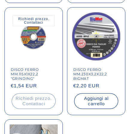
Richiedi prezzo.
Contattaci
DISCO FERRO
DISCO FERRO
MM.115X1X22,2
MM.230X3,2X22,2
"GRINDING"
BIGMAT
Prezzo
€1,54 EUR
Prezzo
€2,20 EUR
di
di
Richiedi prezzo.
Aggiungi al
listino
listino
Contattaci
carrello