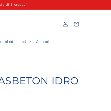
ia di Siracusa!
Accedi
Carrello
nterni ed esterni
Contatti
ASBETON IDRO