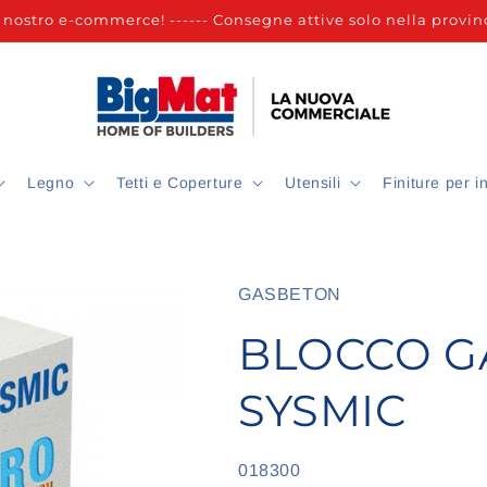
nostro e-commerce! ------ Consegne attive solo nella provinc
Legno
Tetti e Coperture
Utensili
Finiture per i
GASBETON
BLOCCO G
SYSMIC
SKU:
018300