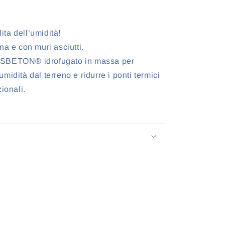
lita dell’umidità!
na e con muri asciutti.
ASBETON® idrofugato in massa per
 umidità dal terreno e ridurre i ponti termici
ionali.