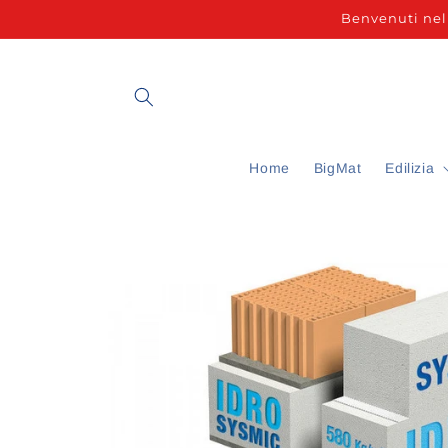
Vai
Benvenuti nel 
direttamente
ai contenuti
Home
BigMat
Edilizia
Passa alle
informazioni
sul prodotto