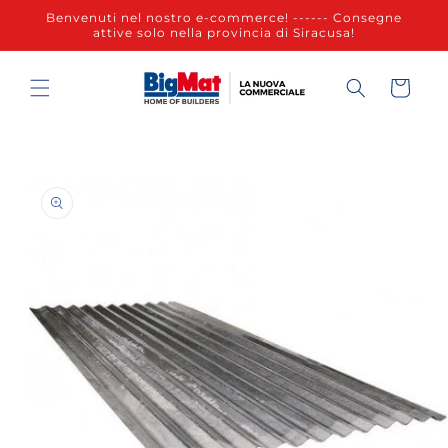
Vai
Benvenuti nel nostro e-commerce! ------ Consegne
direttamente
attive solo nella provincia di Siracusa!
ai contenuti
Carrello
Passa alle
informazioni
sul prodotto