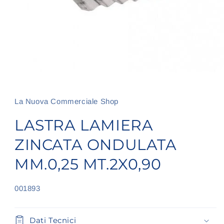
Apri
contenuti
multimediali
1
La Nuova Commerciale Shop
in
finestra
LASTRA LAMIERA
modale
ZINCATA ONDULATA
MM.0,25 MT.2X0,90
SKU:
001893
Dati Tecnici