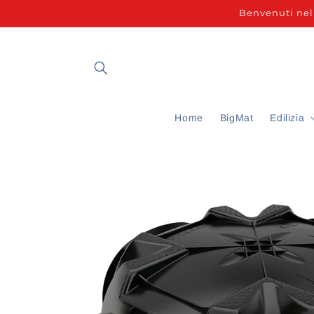
Vai
Benvenuti nel 
direttamente
ai contenuti
Home
BigMat
Edilizia
Passa alle
informazioni
sul prodotto