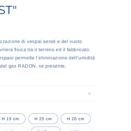
ST"
zzazione di vespai aerati e del vuoto
riera fisica tra il terreno ed il fabbricato.
espaio permette l’eliminazione dell’umidità
to del gas RADON, se presente,
te
H 15 cm
H 25 cm
H 20 cm
ta