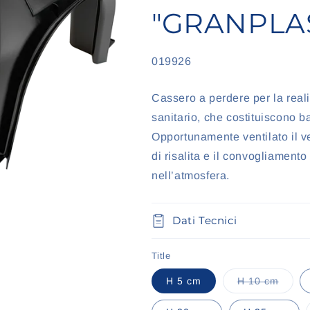
"GRANPLA
SKU:
019926
Cassero a perdere per la reali
sanitario, che costituiscono bar
Opportunamente ventilato il v
di risalita e il convogliamen
nell’atmosfera.
Dati Tecnici
Title
Varian
H 5 cm
H 10 cm
esauri
o
non