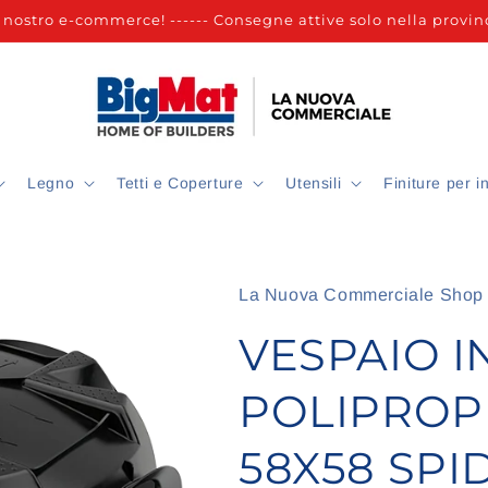
nostro e-commerce! ------ Consegne attive solo nella provinc
Legno
Tetti e Coperture
Utensili
Finiture per i
La Nuova Commerciale Shop
VESPAIO I
POLIPROP
58X58 SPI