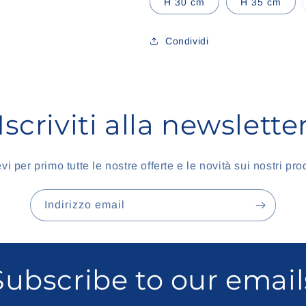
H 30 cm
H 35 cm
dispon
Condividi
Iscriviti alla newslette
vi per primo tutte le nostre offerte e le novità sui nostri prod
Indirizzo email
Subscribe to our email