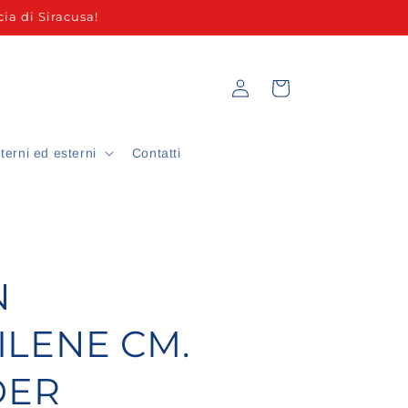
ia di Siracusa!
Accedi
Carrello
nterni ed esterni
Contatti
N
ILENE CM.
DER