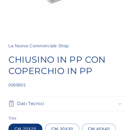
Apri
contenuti
multimediali
1
La Nuova Commerciale Shop
in
finestra
CHIUSINO IN PP CON
modale
COPERCHIO IN PP
SKU:
0069801
Dati Tecnici
Title
CM.20X20
CM.30X30
CM.40X40