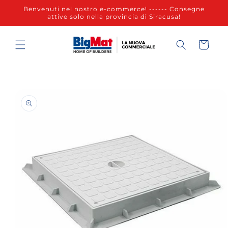
Vai
Benvenuti nel nostro e-commerce! ------ Consegne
direttamente
attive solo nella provincia di Siracusa!
ai contenuti
Carrello
Passa alle
informazioni
sul prodotto