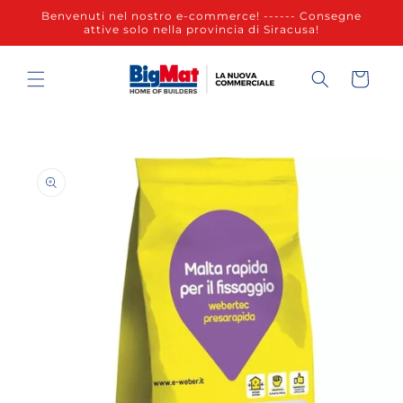
Vai
Benvenuti nel nostro e-commerce! ------ Consegne
direttamente
attive solo nella provincia di Siracusa!
ai contenuti
Carrello
Passa alle
informazioni
sul prodotto