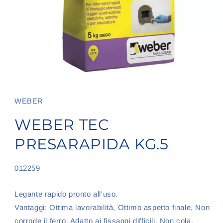
Apri
contenuti
multimediali
1
WEBER
in
finestra
WEBER TEC
modale
PRESARAPIDA KG.5
SKU:
012259
Legante rapido pronto all'uso.
Vantaggi: Ottima lavorabilità, Ottimo aspetto finale, Non
corrode il ferro, Adatto ai fissaggi difficili, Non cola,