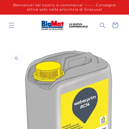
Vai
Benvenuti nel nostro e-commerce! ------ Consegne
direttamente
attive solo nella provincia di Siracusa!
ai contenuti
Carrello
Passa alle
informazioni
sul prodotto