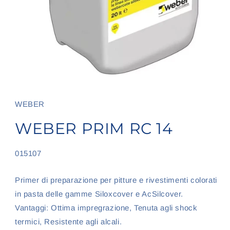
Apri
contenuti
multimediali
1
WEBER
in
finestra
WEBER PRIM RC 14
modale
SKU:
015107
Primer di preparazione per pitture e rivestimenti colorati
in pasta delle gamme Siloxcover e AcSilcover.
Vantaggi: Ottima impregrazione, Tenuta agli shock
termici, Resistente agli alcali.