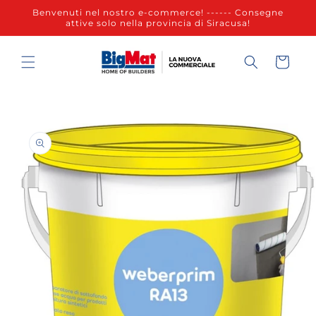
Vai
Benvenuti nel nostro e-commerce! ------ Consegne
direttamente
attive solo nella provincia di Siracusa!
ai contenuti
Carrello
Passa alle
informazioni
sul prodotto