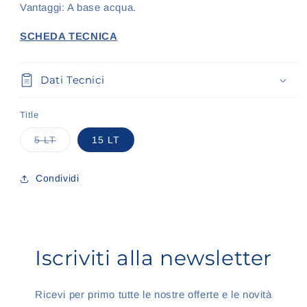
Vantaggi: A base acqua.
SCHEDA TECNICA
Dati Tecnici
Title
Variante
5 LT
15 LT
esaurita
o
non
disponibile
Condividi
Iscriviti alla newsletter
Ricevi per primo tutte le nostre offerte e le novità