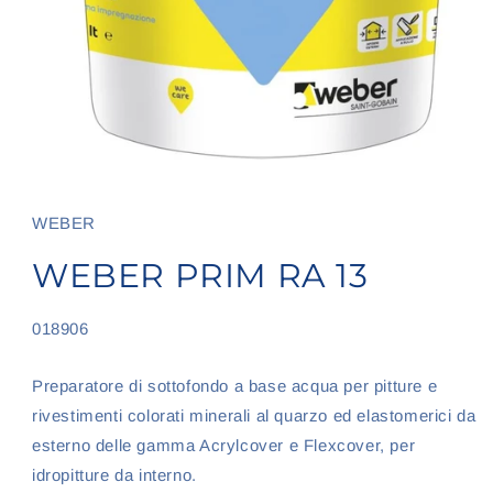
Apri
contenuti
multimediali
1
WEBER
in
finestra
WEBER PRIM RA 13
modale
SKU:
018906
Preparatore di sottofondo a base acqua per pitture e
rivestimenti colorati minerali al quarzo ed elastomerici da
esterno delle gamma Acrylcover e Flexcover, per
idropitture da interno.