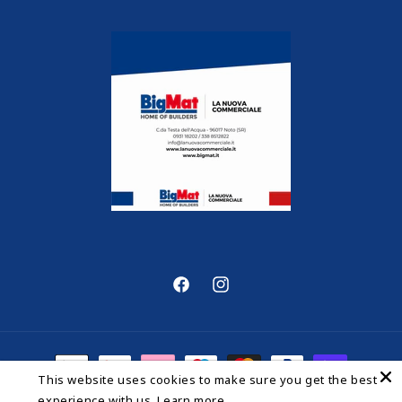
Facebook
Instagram
Metodi
This website uses cookies to make sure you get the best
di
experience with us.
Learn more