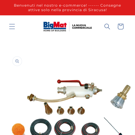
Vai
Benvenuti nel nostro e-commerce! ------ Consegne
direttamente
attive solo nella provincia di Siracusa!
ai contenuti
Carrello
Passa alle
informazioni
sul prodotto