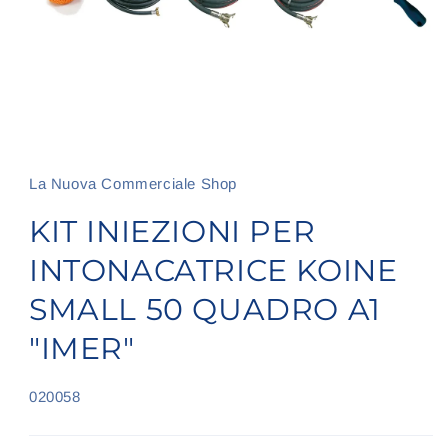
Apri
contenuti
multimediali
1
La Nuova Commerciale Shop
in
finestra
KIT INIEZIONI PER
modale
INTONACATRICE KOINE
SMALL 50 QUADRO A1
"IMER"
SKU:
020058